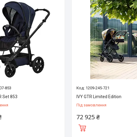
07-853
1209-245-721
R Set 853
IVY GTR Limited Edition
ення
Під замовлення
₴
72 925 ₴