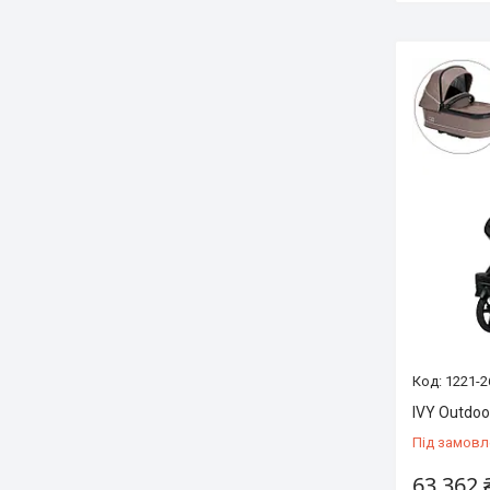
1221-2
IVY Outdoo
Під замовл
63 362 