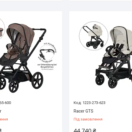
65-600
1223-273-623
r
Racer GTS
ення
Під замовлення
₴
44 740 ₴