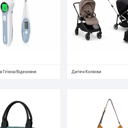
а Гігієна/Відеоняня
Дитячі Коляски