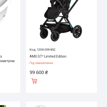
1204-209-852
 з
AMG GT² Limited Edition
рмометром
Під замовлення
99 600 ₴