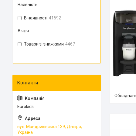
Наявність
В наявності
41592
Акція
Товари зі знижками
4467
Обладнанн
Eurokids
вул. Мандриківська 139, Дніпро,
Україна