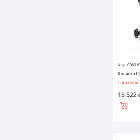
00691
Коляска C
Під замовл
13 522 