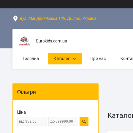
вул. Мандриківська 139, Дніпро, Україна
Eurokids.com.ua
Головна
Каталог
Про нас
Конта
Фільтри
Ціна
Катало