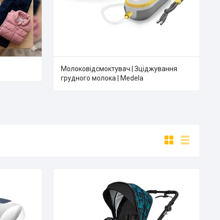
Молоковідсмоктувач | Зціджування
грудного молока | Medela