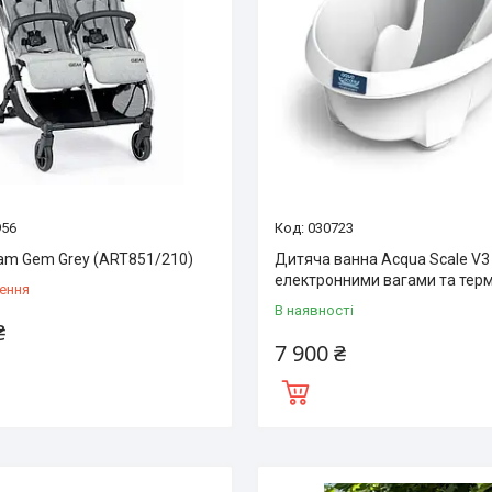
956
030723
am Gem Grey (ART851/210)
Дитяча ванна Aсqua Scale V3
електронними вагами та те
ення
В наявності
₴
7 900 ₴