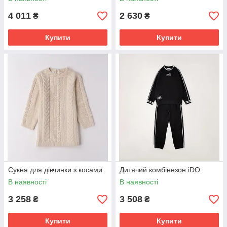
4 011
2 630
₴
₴
Купити
Купити
Сукня для дівчинки з косами
Дитячий комбінезон iDO
В наявності
В наявності
3 258
3 508
₴
₴
Купити
Купити