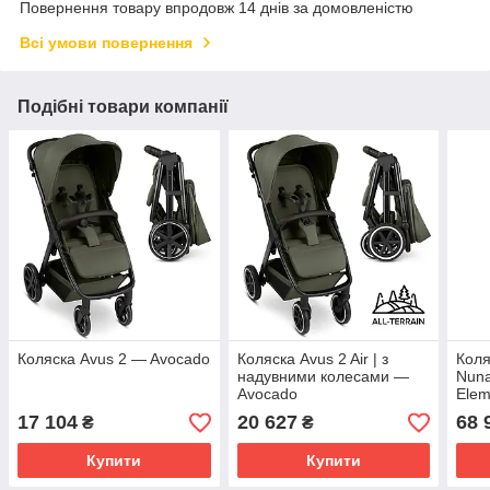
Повернення товару впродовж 14 днів за домовленістю
Всі умови повернення
Подібні товари компанії
Коляска Avus 2 — Avocado
Коляска Avus 2 Air | з
Коля
надувними колесами —
Nun
Avocado
Elem
17 104
20 627
68 
₴
₴
Купити
Купити