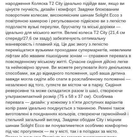
народження Коляска T2 City ідеально підійде вам, якщо ви
цінуєте гнучкість, дизайн і комфорт. Завдяки блокованим
поворотним колесам, високоякісним шинам Solight Ecco з
повітряною камерою і регульованою підвіскою ви з легкістю
подолаєте вузькі переулки, брусчатку та міські доріжки —
ідеально для міського життя. Великі колеса T2 City (21,4 см
спереду/27,6 см ззаду) забезпечують оптимальну
маневровість і плавний хід. Це дає змогу з легкістю
переміщатися вузькими проходами супермаркетів, невеликим
ліфтам або жвавим пішохідним зонам — справжня перевага в
повсякденному міському житті. Сучасне сидіння дійсно легке
та неймовірно зручне. Ви можете регулювати його декількома
способами, аж до відкидного положення, щоб ваша дитина
завжди могла сидіти або спати в розслабленому положенні —
незалежно від того, гуляєте ви містом чи в парку. Сидіння
реверсивне та може складатися разом із шасі, створюючи
ультракомпактний розмір (75 x 58 x 37 см). Особлива
перевага — дизайн: у кожному з п'яти доступних варіантів
колір рами ідеально поєднується з тканиною. Ремені також
виготовлені в поєднаннях кольорів, створюючи гармонійний і
стильний загальний вигляд. Завдяки ободам City і міцним
шинам Solight Ecco ви почуватиметеся особливо комфортно
під час прогулянок — як у місті, так і в поїздках за місто.
Разом із люлькою Premium ви можете використовувати