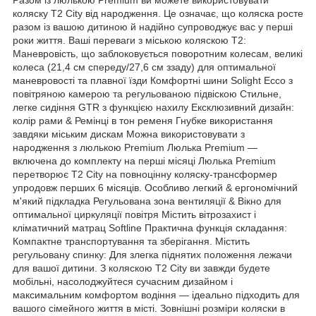
коляску T2 City від народження. Це означає, що коляска росте
разом із вашою дитиною й надійно супроводжує вас у перші
роки життя. Ваші переваги з міською коляскою T2:
Маневровість, що заблоковується поворотним колесам, великі
колеса (21,4 см спереду/27,6 см ззаду) для оптимальної
маневровості та плавної їзди Комфортні шини Solight Ecco з
повітряною камерою та регульованою підвіскою Стильне,
легке сидіння GTR з функцією нахилу Ексклюзивний дизайн:
колір рами & Ремінці в тон ременя Гнубке використання
завдяки міським дискам Можна використовувати з
народження з люлькою Premium Люлька Premium —
включена до комплекту на перші місяці Люлька Premium
перетворює T2 City на повноцінну коляску-трансформер
упродовж перших 6 місяців. Особливо легкий & ергономічний
м'який підкладка Регульована зона вентиляції & Вікно для
оптимальної циркуляції повітря Містить вітрозахист і
кліматичний матрац Softline Практична функція складання:
Компактне транспортування та зберігання. Містить
регульовану спинку: Для злегка піднятих положення лежачи
для вашої дитини. З коляскою T2 City ви завжди будете
мобільні, насолоджуйтеся сучасним дизайном і
максимальним комфортом водіння — ідеально підходить для
вашого сімейного життя в місті. Зовнішні розміри коляски в