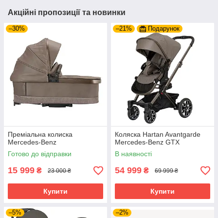
Акційні пропозиції та новинки
–30%
–21%
Подарунок
Преміальна колиска
Коляска Hartan Avantgarde
Mercedes-Benz
Mercedes-Benz GTX
Готово до відправки
В наявності
15 999
54 999
₴
₴
23 000 ₴
69 999 ₴
Купити
Купити
–5%
–2%