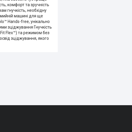
ть, комфорт та зручність
вам гнучкість, необхідну
омийній машині для ще
lo™ Hands-free, унікально
ими зціджування Гнучкість
it Flex™) та режимом без
освід зціджування, якого