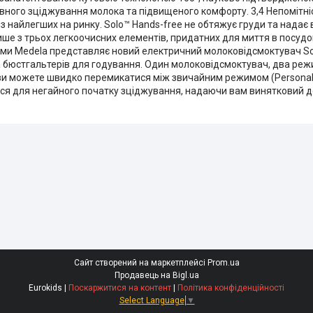
вного зціджування молока та підвищеного комфорту. 3,4 Непомітніс
з найлегших на ринку. Solo™ Hands-free не обтяжує груди та надає 
лише з трьох легкоочисних елементів, придатних для миття в посуд
дьми Medela представляє новий електричний молоковідсмоктувач So
 бюстгальтерів для годування. Один молоковідсмоктувач, два реж
ви можете швидко перемикатися між звичайним режимом (PersonalF
ься для негайного початку зціджування, надаючи вам винятковий д
Сайт створений на маркетплейсі
Prom.ua
Продавець на Bigl.ua
Eurokids |
Поскаржитися на контент
|
Політика конфіденційності
Select Language
▼