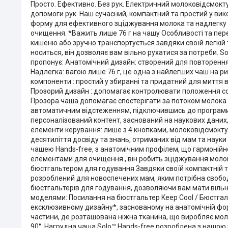
Просто. Ефективно. Без рук. Електричний молоковідсмокт
допомоги рук. Наш сучасний, компактний та простий у ви
форму для ефективного зціджування молока та надлегку 
очищення. *Важить лише 76 г на чашу Особливості та пер
кишеню або зручно транспортується завдяки своїй легкій 
носиться, він дозволяє вам вільно рухатися за потреби.
пропонує: Анатомічний дизайн: створений для повторенн
Надлегка: вагою лише 76 г, це одна з найлегших чаш на р
компоненти : простий у збиранні та придатний для миття
Прозорий дизайн : допомагає контролювати положення со
Прозора чаша допомагає спостерігати за потоком молока 
автоматичним відстеженням, підключившись до програми M
персоналізований контент, заснований на наукових даних,
елементи керування: лише з 4 кнопками, молоковідсмоктув
десятиліття досвіду та знань, отриманих від мам та наук
чашею Hands-free, з анатомічним профілем, що гармонійно
елементами для очищення , він робить зціджування молока
бюстгальтером для годування Завдяки своїй компактній та
розроблений для новоспечених мам, яким потрібна свобода
бюстгальтерів для годування, дозволяючи вам мати вільн
моделями: Посилання на бюстгальтер Keep Cool / Бюстга
ексклюзивному дизайну*, заснованому на анатомічній форм
частини, де розташована ніжна тканина, що виробляє мол
90°. Нагрудна чаша Solo™ Hands-free розроблена з нашою