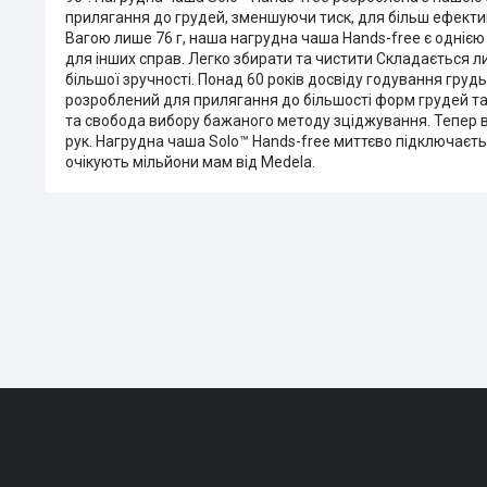
прилягання до грудей, зменшуючи тиск, для більш ефекти
Вагою лише 76 г, наша нагрудна чаша Hands-free є однією 
для інших справ. Легко збирати та чистити Складається 
більшої зручності. Понад 60 років досвіду годування гру
розроблений для прилягання до більшості форм грудей та
та свобода вибору бажаного методу зціджування. Тепер 
рук. Нагрудна чаша Solo™ Hands-free миттєво підключаєт
очікують мільйони мам від Medela.