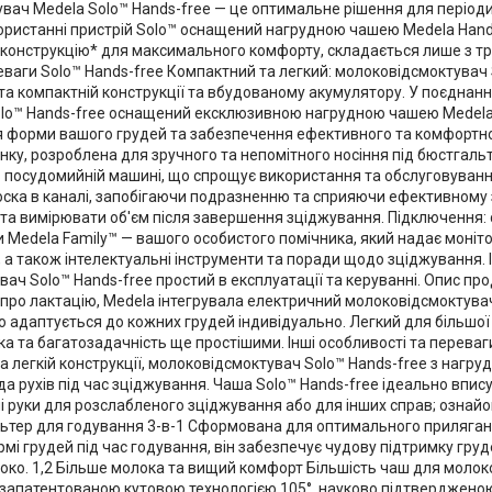
увач Medela Solo™ Hands-free — це оптимальне рішення для період
користанні пристрій Solo™ оснащений нагрудною чашею Medela Hands
конструкцію* для максимального комфорту, складається лише з тр
еваги Solo™ Hands-free Компактний та легкий: молоковідсмоктувач 
та компактній конструкції та вбудованому акумулятору. У поєднан
 Solo™ Hands-free оснащений ексклюзивною нагрудною чашею Medela
я форми вашого грудей та забезпечення ефективного та комфортн
инку, розроблена для зручного та непомітного носіння під бюстгаль
 в посудомийній машині, що спрощує використання та обслуговуван
ска в каналі, запобігаючи подразненню та сприяючи ефективному
та вимірювати об'єм після завершення зціджування. Підключення:
edela Family™ — вашого особистого помічника, який надає монітор
 а також інтелектуальні інструменти та поради щодо зціджування. І
ач Solo™ Hands-free простий в експлуатації та керуванні. Опис пр
и про лактацію, Medela інтегрувала електричний молоковідсмоктува
 адаптується до кожних грудей індивідуально. Легкий для більшої з
 та багатозадачність ще простішими. Інші особливості та переваг
 легкій конструкції, молоковідсмоктувач Solo™ Hands-free з нагр
 рухів під час зціджування. Чаша Solo™ Hands-free ідеально впису
і руки для розслабленого зціджування або для інших справ; ознай
льтер для годування 3-в-1 Сформована для оптимального приляга
і грудей під час годування, він забезпечує чудову підтримку гру
око. 1,2 Більше молока та вищий комфорт Більшість чаш для молок
 запатентованою кутовою технологією 105°, науково підтверджено