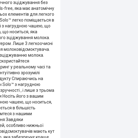
ичного зціджування без
-free, яка має анатомічну
ьох елементів для легкого
Solo™ легко поміщається в
ні з нагрудною чашею, що
, що носиться, яка
ого зціджування молока.
тером. Лише 3 легкоочисні
ня молоковідсмоктувача.
 зціджуванню молока.
 скористайтеся
инг у реальному часі та
нтуїтивно зрозумілі
одукту Спираючись на
ч Solo™ з нагрудною
ручності , і лише з трьома
и Носіть його з вашим
удною чашею, що носиться,
ється в більшість
омтеся з нашими
ння Завдяки
дей, особливо нижньої
овідсмоктувачів мають кут
ю, яка забезпечує краще