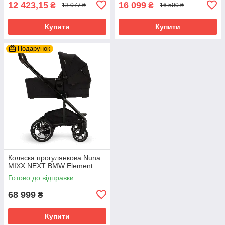
12 423,15
16 099
₴
₴
13 077 ₴
16 500 ₴
Купити
Купити
Подарунок
Коляска прогулянкова Nuna
MIXX NEXT BMW Element
Готово до відправки
68 999
₴
Купити