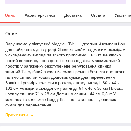
Опис
Характеристики
Доставка
Оплата
Умови п
Опис
Вирушаємо у відпустку! Модель "Bit" — ідеальний компаньйон
для найкращих днів у році. Завдяки своїм надмалим розмірам
у складеному вигляді та всього приблизно... 6,5 кг, це дійсно
легкий велосипед! поворотні колеса підвіска максимальний
простір у багажнику безступеневе регулювання спинки
знімний Т-подібний захист 5-точкові ремені безпеки стоянкове
гальмо сітчастий кошик дощовик сумка для перенесення
Зовнішні розміри коляски в розкладеному вигляді: 80 x 44 x
102 см Розміри в складеному вигляді: 54 x 46 x 36 см Площа
нахилу спинки: 71 x 28 см Довжина спинки: 44 см 6,5 кг У
комплекті з коляскою Buggy Bit. - нетто кошик — дощовик —
сумка для перенесення
Приховати