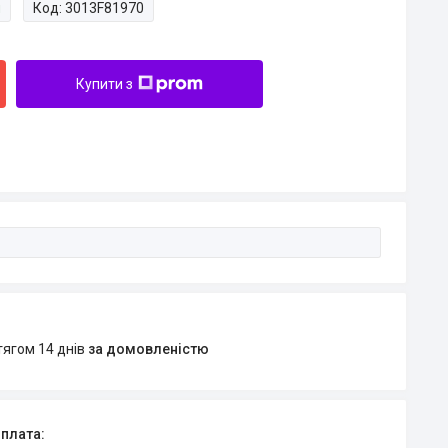
и
Код:
3013F81970
Купити з
тягом 14 днів
за домовленістю