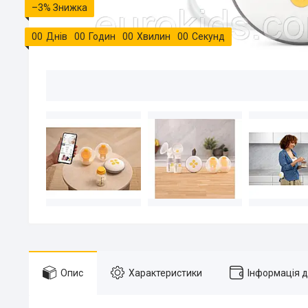
–3%
0
0
Днів
0
0
Годин
0
0
Хвилин
0
0
Секунд
Опис
Характеристики
Інформація 