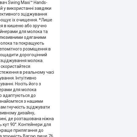
увач Swing Maxi™ Hands-
й у використанні завдяки
фективного зціджування
рощує їх очищення. *Лише
ся в кишеню або зручно
тейнерами для молока та
ксклюзивними одяганими
молока та покращують
непомітного розміщення в
заощадити дорогоцінний
 зціджування молока.
 скористайтеся
стеження в реальному часі
ування. Інтуїтивно
ванні. Носіть його з
нерами для молока
ко адаптуються до
 ознайомтеся з нашими
вам гнучкість зціджувати
юзивному дизайну,
тині, де розташована ніжна
 кут 90°. Контейнери для
є краще прилягання до
а зручність Вагою лише 76