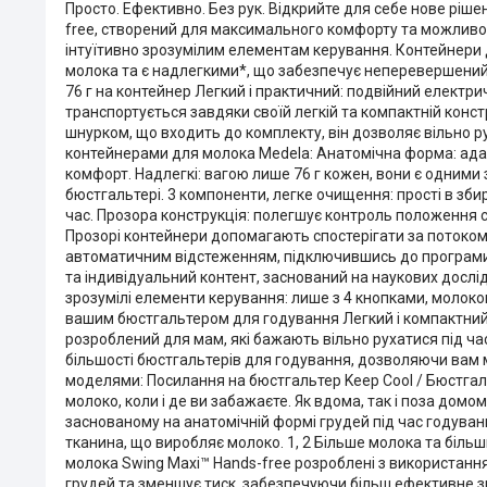
Просто. Ефективно. Без рук. Відкрийте для себе нове ріш
free, створений для максимального комфорту та можливос
інтуїтивно зрозумілим елементам керування. Контейнери
молока та є надлегкими*, що забезпечує неперевершений 
76 г на контейнер Легкий і практичний: подвійний елект
транспортується завдяки своїй легкій та компактній конс
шнурком, що входить до комплекту, він дозволяє вільно 
контейнерами для молока Medela: Анатомічна форма: ад
комфорт. Надлегкі: вагою лише 76 г кожен, вони є одними
бюстгальтері. 3 компоненти, легке очищення: прості в зб
час. Прозора конструкція: полегшує контроль положення 
Прозорі контейнери допомагають спостерігати за потоком
автоматичним відстеженням, підключившись до програми M
та індивідуальний контент, заснований на наукових дослі
зрозумілі елементи керування: лише з 4 кнопками, молоков
вашим бюстгальтером для годування Легкий і компактний
розроблений для мам, які бажають вільно рухатися під ч
більшості бюстгальтерів для годування, дозволяючи вам м
моделями: Посилання на бюстгальтер Keep Cool / Бюстгал
молоко, коли і де ви забажаєте. Як вдома, так і поза до
заснованому на анатомічній формі грудей під час годуван
тканина, що виробляє молоко. 1, 2 Більше молока та біль
молока Swing Maxi™ Hands-free розроблені з використання
грудей та зменшує тиск, забезпечуючи більш ефективне з