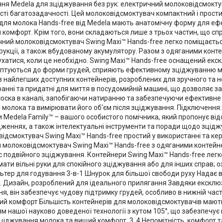
ення Medela для зціджування без рук: електричний молоковідсмокт
ті багатозадачності. Цей молоковідсмоктувач компактний і прости
 для молока Hands-free від Medela мають анатомічну форму для е
комфорт. Крім того, вони складаються лише з трьох частин, що сп
ричний молоковідсмоктувач Swing Maxi™ Hands-free легко поміщаєть
трукції, а також вбудованому акумулятору. Разом з одяганими кон
рухатися, коли це необхідно. Swing Maxi™ Hands-free оснащений е
аптуються до форми грудей, сприяють ефективному зціджуванню 
 з найлегших доступних контейнерів, розроблених для зручного та 
иранні та придатні для миття в посудомийній машині, що дозволяє 
соска в каналі, запобігаючи натиранню та забезпечуючи ефективне
 молока та вимірювати його об'єм після зціджування. Підключення:
edela Family™ – вашого особистого помічника, який пропонує від
дженнях, а також інтелектуальні інструменти та поради щодо зцідж
ідсмоктувач Swing Maxi™ Hands-free простий у використанні та керу
 молоковідсмоктувач Swing Maxi™ Hands-free з одяганими контей
ас подвійного зціджування. Контейнери Swing Maxi™ Hands-free лег
ати вільні руки для спокійного зціджування або для інших справ;
ьтер для годування 3-в-1 Шнурок для більшої свободи руху Надає 
мом. Дизайн, розроблений для ідеального прилягання Завдяки екскл
ня, він забезпечує чудову підтримку грудей, особливо в нижній час
ший комфорт Більшість контейнерів для молоковідсмоктувачів мають
м нашої науково доведеної технології з кутом 105°, що забезпечу
ціджування молока та вищий комфорт. 3, 4 Непомітність, комфорт т