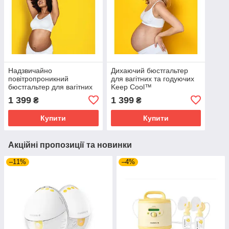
Надзвичайно
Дихаючий бюстгальтер
повітропроникний
для вагітних та годуючих
бюстгальтер для вагітних
Keep Cool™
та годуючих Keep Cool™
1 399
1 399
₴
₴
Купити
Купити
Акційні пропозиції та новинки
–11%
–4%