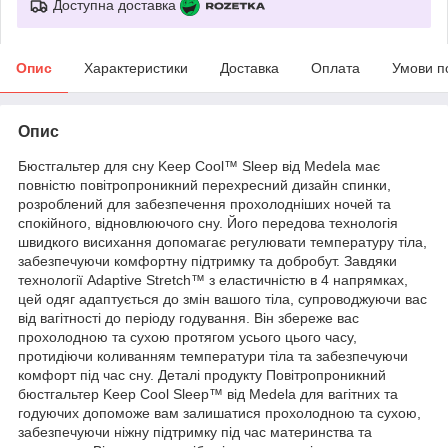
Доступна доставка
Опис
Характеристики
Доставка
Оплата
Умови п
Опис
Бюстгальтер для сну Keep Cool™ Sleep від Medela має
повністю повітропроникний перехресний дизайн спинки,
розроблений для забезпечення прохолодніших ночей та
спокійного, відновлюючого сну. Його передова технологія
швидкого висихання допомагає регулювати температуру тіла,
забезпечуючи комфортну підтримку та добробут. Завдяки
технології Adaptive Stretch™ з еластичністю в 4 напрямках,
цей одяг адаптується до змін вашого тіла, супроводжуючи вас
від вагітності до періоду годування. Він збереже вас
прохолодною та сухою протягом усього цього часу,
протидіючи коливанням температури тіла та забезпечуючи
комфорт під час сну. Деталі продукту Повітропроникний
бюстгальтер Keep Cool Sleep™ від Medela для вагітних та
годуючих допоможе вам залишатися прохолодною та сухою,
забезпечуючи ніжну підтримку під час материнства та