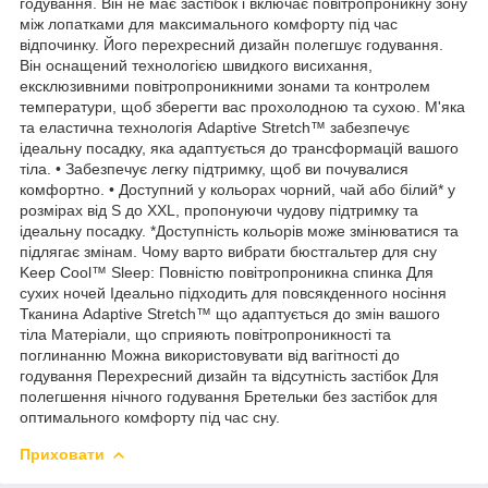
годування. Він не має застібок і включає повітропроникну зону
між лопатками для максимального комфорту під час
відпочинку. Його перехресний дизайн полегшує годування.
Він оснащений технологією швидкого висихання,
ексклюзивними повітропроникними зонами та контролем
температури, щоб зберегти вас прохолодною та сухою. М'яка
та еластична технологія Adaptive Stretch™ забезпечує
ідеальну посадку, яка адаптується до трансформацій вашого
тіла. • Забезпечує легку підтримку, щоб ви почувалися
комфортно. • Доступний у кольорах чорний, чай або білий* у
розмірах від S до XXL, пропонуючи чудову підтримку та
ідеальну посадку. *Доступність кольорів може змінюватися та
підлягає змінам. Чому варто вибрати бюстгальтер для сну
Keep Cool™ Sleep: Повністю повітропроникна спинка Для
сухих ночей Ідеально підходить для повсякденного носіння
Тканина Adaptive Stretch™ що адаптується до змін вашого
тіла Матеріали, що сприяють повітропроникності та
поглинанню Можна використовувати від вагітності до
годування Перехресний дизайн та відсутність застібок Для
полегшення нічного годування Бретельки без застібок для
оптимального комфорту під час сну.
Приховати