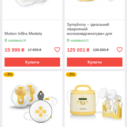
Symphony – ідеальний
лікарняний
Motion InBra Medela
молоковідсмоктувач для
активації, розвитку та
В наявності
В наявності
підтримки хорошої лактації
15 999
125 001
₴
₴
17 999 ₴
130 000 ₴
Купити
Купити
–3%
–3%