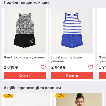
Подібні товари компанії
Літній костюм для дівчинки
Літній комплект для
Літн
дівчинки
дівч
2 049
2 049
1 9
₴
₴
Купити
Купити
Акційні пропозиції та новинки
–10%
–10%