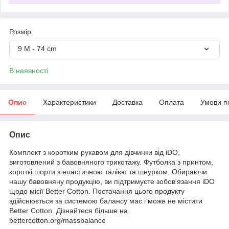
Розмір
9 M - 74 cm
В наявності
Опис
Характеристики
Доставка
Оплата
Умови п
Опис
Комплект з коротким рукавом для дівчинки від iDO,
виготовлений з бавовняного трикотажу. Футболка з принтом,
короткі шорти з еластичною талією та шнурком. Обираючи
нашу бавовняну продукцію, ви підтримуєте зобов'язання iDO
щодо місії Better Cotton. Постачання цього продукту
здійснюється за системою балансу мас і може не містити
Better Cotton. Дізнайтеся більше на
bettercotton.org/massbalance