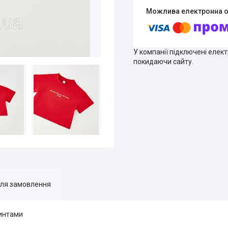
У компанії підключені елек
покидаючи сайту.
для замовлення
ринтами