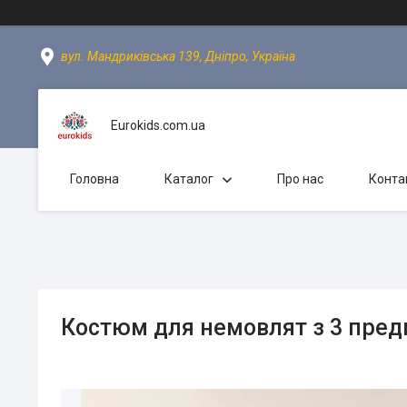
вул. Мандриківська 139, Дніпро, Україна
Eurokids.com.ua
Головна
Каталог
Про нас
Конта
Костюм для немовлят з 3 пред