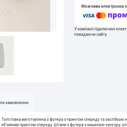
У компанії підключені елек
покидаючи сайту.
для замовлення
. Толстовка виготовлена з футера з принтом спереду та застібкою 
а об'ємним принтом спереду. Штани з футера з кишенею-кенгуру, е