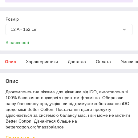
Розмір
12 A - 152 cm
В наявності
Опис
Характеристики
Доставка
Оплата
Умови п
Опис
Двокомпонентна піжама для дівчинки від iDO, виготовлена ​​зі
100% бавовняного джерсі з принтом фламінго. Обираючи
нашу бавовняну продукцію, ви підтримуєте зобов'язання iDO
щодо місії Better Cotton. Постачання цього продукту
здійснюється за системою балансу мас, і він може не містити
Better Cotton. Дізнайтеся більше на
bettercotton.org/massbalance
Приховати