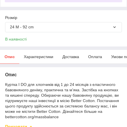
Розмір
24 M - 92 cm
В наявності
Опис
Характеристики
Доставка
Оплата
Умови п
Опис
Куртка I DO для хлопчиків від 1 до 24 місяців з еластичного
бавовняного деніму, практична та м'яка. Застібка на кнопках
та кишені спереду. Обираючи нашу бавовняну продукцію, ви
підтримуєте наші інвестиції в місію Better Cotton. Постачання
цього продукту здійснюється за системою балансу мас, і він
може не містити Better Cotton. Дізнайтеся більше на
bettercotton.org/massbalance
Приховати