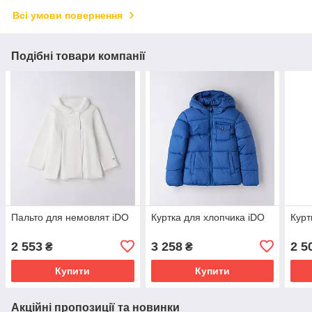
Всі умови повернення
Подібні товари компанії
Пальто для немовлят iDO
Куртка для хлопчика iDO
Курт
2 553
3 258
2 5
₴
₴
Купити
Купити
Акційні пропозиції та новинки