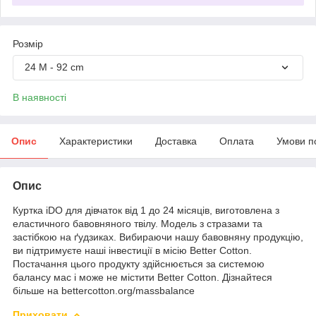
Розмір
24 M - 92 cm
В наявності
Опис
Характеристики
Доставка
Оплата
Умови п
Опис
Куртка iDO для дівчаток від 1 до 24 місяців, виготовлена ​​з
еластичного бавовняного твілу. Модель з стразами та
застібкою на ґудзиках. Вибираючи нашу бавовняну продукцію,
ви підтримуєте наші інвестиції в місію Better Cotton.
Постачання цього продукту здійснюється за системою
балансу мас і може не містити Better Cotton. Дізнайтеся
більше на bettercotton.org/massbalance
Приховати