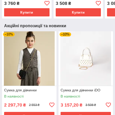
3 760
3 508
3 0
₴
₴
Купити
Купити
Акційні пропозиції та новинки
–10%
–10%
Сумка для дівчинки
Сумка для дівчинки iDO
В наявності
В наявності
2 297,70
3 157,20
₴
₴
2 553 ₴
3 508 ₴