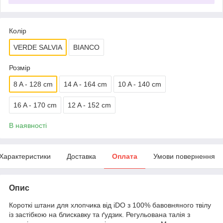
Колір
VERDE SALVIA
BIANCO
Розмір
8 A - 128 cm
14 A - 164 cm
10 A - 140 cm
16 A - 170 cm
12 A - 152 cm
В наявності
Характеристики
Доставка
Оплата
Умови повернення
Опис
Короткі штани для хлопчика від iDO з 100% бавовняного твілу
із застібкою на блискавку та ґудзик. Регульована талія з