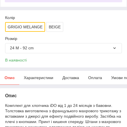
Колір
GRIGIO MELANGE
BEIGE
Розмір
24 M - 92 cm
В наявності
Опис
Характеристики
Доставка
Оплата
Умови п
Опис
Комплект для хлопчика iDO від 1 до 24 місяців з бавовни.
Толстовка виготовлена з французького махрового трикотажу з
вставками з джерсі для ефекту подвійного виробу. Застібка на
плечі з кнопками. Принт і кишеня спереду. Штани з махрового
трикотажу з кишенями, еластичною талією на шнурку та