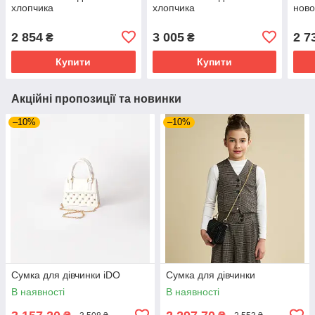
хлопчика
хлопчика
нов
2 854
3 005
2 7
₴
₴
Купити
Купити
Акційні пропозиції та новинки
–10%
–10%
Сумка для дівчинки iDO
Сумка для дівчинки
В наявності
В наявності