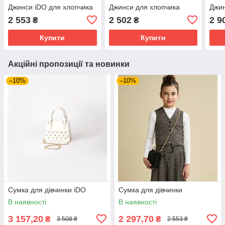
Джинси iDO для хлопчика
Джинси для хлопчика
Джин
2 553
2 502
2 9
₴
₴
Купити
Купити
Акційні пропозиції та новинки
–10%
–10%
Сумка для дівчинки iDO
Сумка для дівчинки
В наявності
В наявності
3 157,20
2 297,70
₴
₴
3 508 ₴
2 553 ₴