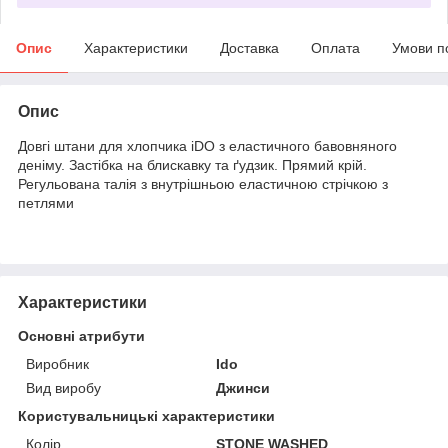
Опис
Характеристики
Доставка
Оплата
Умови п
Опис
Довгі штани для хлопчика iDO з еластичного бавовняного
деніму. Застібка на блискавку та ґудзик. Прямий крій.
Регульована талія з внутрішньою еластичною стрічкою з
петлями
Характеристики
Основні атрибути
Виробник
Ido
Вид виробу
Джинси
Користувальницькі характеристики
Колір
STONE WASHED