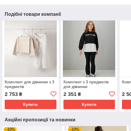
Подібні товари компанії
Комплект для дівчинки з 3
Комплект з 3 предметів
Комп
предметів
для дівчинки
2 753
2 351
2 5
₴
₴
Купити
Купити
Акційні пропозиції та новинки
–10%
–10%