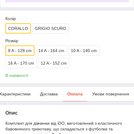
Колір
CORALLO
GRIGIO SCURO
Розмір
8 A - 128 cm
14 A - 164 cm
10 A - 140 cm
16 A - 170 cm
12 A - 152 cm
В наявності
Характеристики
Доставка
Оплата
Умови повернення
Опис
Комплект для дівчинки від iDO, виготовлений з еластичного
бавовняного трикотажу, що складається з футболки та