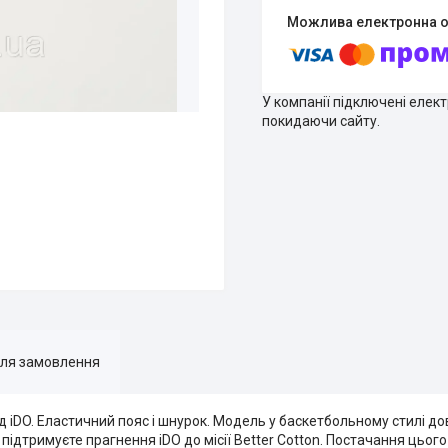
У компанії підключені елек
покидаючи сайту.
для замовлення
д iDO. Еластичний пояс і шнурок. Модель у баскетбольному стилі д
підтримуєте прагнення iDO до місії Better Cotton. Постачання цьог