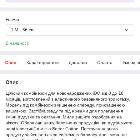
Розмір
1 M - 56 cm
В наявності
Опис
Характеристики
Доставка
Оплата
Умови п
Опис
Цілісний комбінезон для новонароджених iDO від 0 до 18
місяців, виготовлений з еластичного бавовняного трикотажу.
Модель під комбінезон з кишенею спереду, прикрашеною
вишивкою. Застібка ззаду та під ніжками для полегшення
зміни підгузків та одягання. Миле вишите оздоблення на
ніжках. Обираючи нашу бавовняну продукцію, ви підтримуєте
наші інвестиції в місію Better Cotton. Постачання цього
продукту здійснюється за системою балансу мас і може не