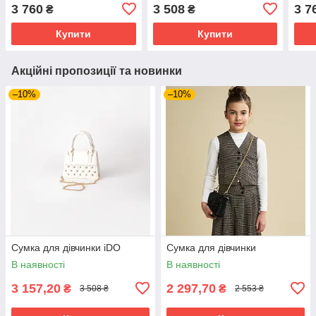
3 760
3 508
3 7
₴
₴
Купити
Купити
Акційні пропозиції та новинки
–10%
–10%
Сумка для дівчинки iDO
Сумка для дівчинки
В наявності
В наявності
3 157,20
2 297,70
₴
₴
3 508 ₴
2 553 ₴