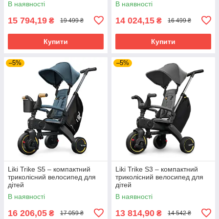
В наявності
В наявності
15 794,19
14 024,15
₴
₴
19 499 ₴
16 499 ₴
Купити
Купити
–5%
–5%
Liki Trike S5 – компактний
Liki Trike S3 – компактний
триколісний велосипед для
триколісний велосипед для
дітей
дітей
В наявності
В наявності
16 206,05
13 814,90
₴
₴
17 059 ₴
14 542 ₴