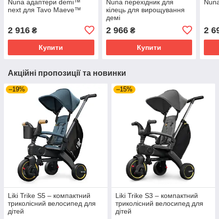
Nuna адаптери demi™
Nuna перехідник для
Nuna
next для Tavo Maeve™
кілець для вирощування
демі
2 916
2 966
2 6
₴
₴
Купити
Купити
Акційні пропозиції та новинки
–19%
–15%
Liki Trike S5 – компактний
Liki Trike S3 – компактний
триколісний велосипед для
триколісний велосипед для
дітей
дітей