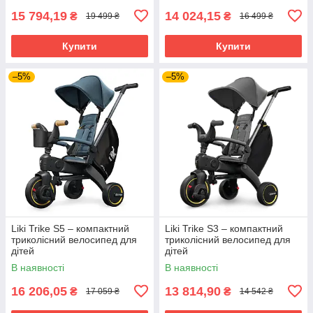
15 794,19
14 024,15
₴
₴
19 499 ₴
16 499 ₴
Купити
Купити
–5%
–5%
Liki Trike S5 – компактний
Liki Trike S3 – компактний
триколісний велосипед для
триколісний велосипед для
дітей
дітей
В наявності
В наявності
16 206,05
13 814,90
₴
₴
17 059 ₴
14 542 ₴