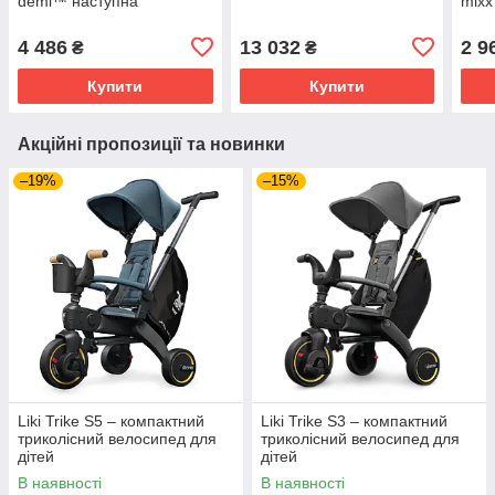
demi™ наступна
mixx
4 486
13 032
2 9
₴
₴
Купити
Купити
Акційні пропозиції та новинки
–19%
–15%
Liki Trike S5 – компактний
Liki Trike S3 – компактний
триколісний велосипед для
триколісний велосипед для
дітей
дітей
В наявності
В наявності