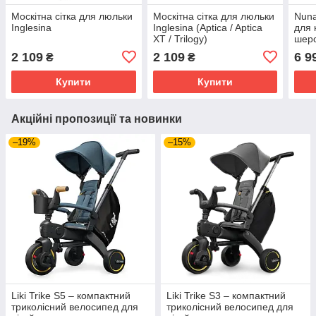
Москітна сітка для люльки
Москітна сітка для люльки
Nuna
Inglesina
Inglesina (Aptica / Aptica
для 
XT / Trilogy)
шерс
2 109
2 109
6 9
₴
₴
Купити
Купити
Акційні пропозиції та новинки
–19%
–15%
Liki Trike S5 – компактний
Liki Trike S3 – компактний
триколісний велосипед для
триколісний велосипед для