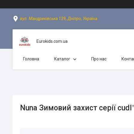
вул. Мандриківська 139, Дніпро, Україна
Eurokids.com.ua
Головна
Каталог
Про нас
Конта
Nuna Зимовий захист серії cudl