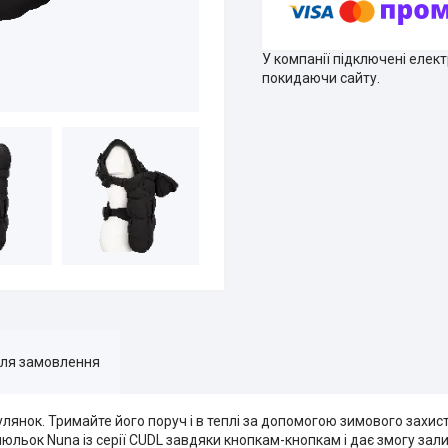
У компанії підключені елек
покидаючи сайту.
для замовлення
нок. Тримайте його поруч і в теплі за допомогою зимового захисту
люльок Nuna із серії CUDL завдяки кнопкам-кнопкам і дає змогу зал