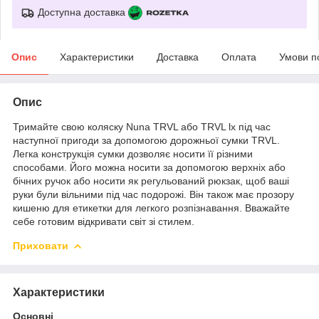
Доступна доставка
Опис
Характеристики
Доставка
Оплата
Умови п
Опис
Тримайте свою коляску Nuna TRVL або TRVL lx під час
наступної пригоди за допомогою дорожньої сумки TRVL.
Легка конструкція сумки дозволяє носити її різними
способами. Його можна носити за допомогою верхніх або
бічних ручок або носити як регульований рюкзак, щоб ваші
руки були вільними під час подорожі. Він також має прозору
кишеню для етикетки для легкого розпізнавання. Вважайте
себе готовим відкривати світ зі стилем.
Приховати
Характеристики
Основні