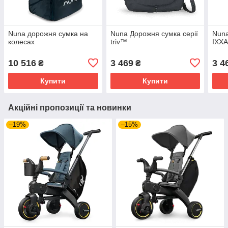
Nuna дорожня сумка на
Nuna Дорожня сумка серії
Nuna
колесах
triv™
IXX
10 516
3 469
3 4
₴
₴
Купити
Купити
Акційні пропозиції та новинки
–19%
–15%