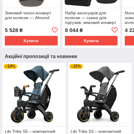
Зимовий чохол-конверт
Набір аксесуарів для
Nun
для коляски — Almond
коляски — сумка для
ново
підгузків, зимовий конверт
коля
для ніг, дощовик та сітка
5 528
8 044
4 2
₴
₴
від комарів — чорний
Купити
Купити
Акційні пропозиції та новинки
–19%
–15%
Liki Trike S5 – компактний
Liki Trike S3 – компактний