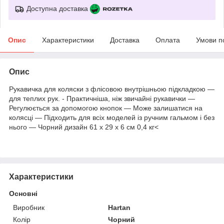
Доступна доставка
Опис
Характеристики
Доставка
Оплата
Умови п
Опис
Рукавичка для коляски з флісовою внутрішньою підкладкою —
для теплих рук. - Практичніша, ніж звичайні рукавички —
Регулюється за допомогою кнопок — Може залишатися на
колясці — Підходить для всіх моделей із ручним гальмом і без
нього — Чорний дизайн 61 x 29 x 6 см 0,4 кг<
Характеристики
Основні
Виробник
Hartan
Колір
Чорний