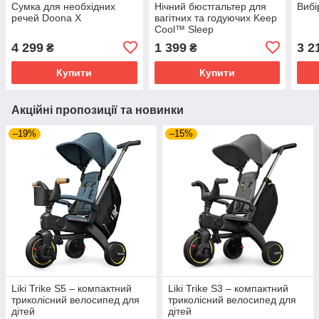
Сумка для необхідних
Нічний бюстгальтер для
Вибі
речей Doona X
вагітних та годуючих Keep
Cool™ Sleep
4 299
1 399
3 2
₴
₴
Купити
Купити
Акційні пропозиції та новинки
–19%
–15%
Liki Trike S5 – компактний
Liki Trike S3 – компактний
триколісний велосипед для
триколісний велосипед для
дітей
дітей