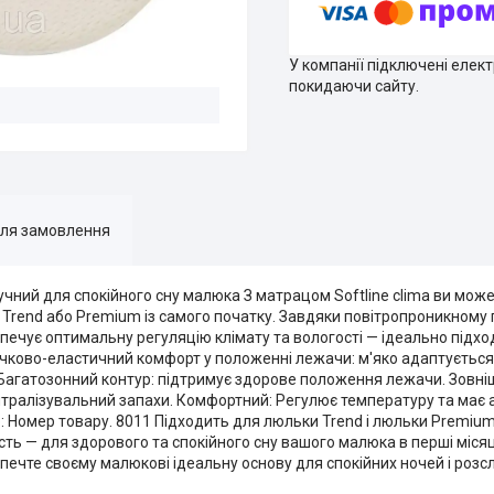
У компанії підключені елек
покидаючи сайту.
для замовлення
учний для спокійного сну малюка З матрацом Softline clima ви мож
Trend або Premium із самого початку. Завдяки повітропроникному
печує оптимальну регуляцію клімату та вологості — ідеально підхо
очково-еластичний комфорт у положенні лежачи: м'яко адаптується 
Багатозонний контур: підтримує здорове положення лежачи. Зовніш
ейтралізувальний запахи. Комфортний: Регулює температуру та має 
 Номер товару. 8011 Підходить для люльки Trend і люльки Premium 
сть — для здорового та спокійного сну вашого малюка в перші місяц
зпечте своєму малюкові ідеальну основу для спокійних ночей і розсл