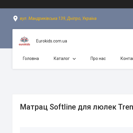
вул. Мандриківська 139, Дніпро, Україна
Eurokids.com.ua
Головна
Каталог
Про нас
Конта
Матрац Softline для люлек Tren