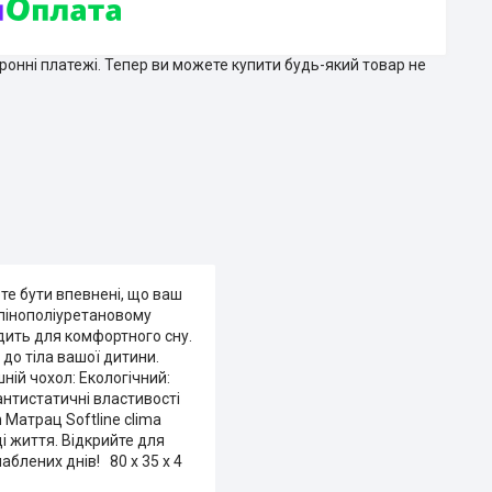
тронні платежі. Тепер ви можете купити будь-який товар не
ете бути впевнені, що ваш
 пінополіуретановому
дить для комфортного сну.
до тіла вашої дитини.
ній чохол: Екологічний:
антистатичні властивості
Матрац Softline clima
і життя. Відкрийте для
аблених днів! 80 x 35 x 4