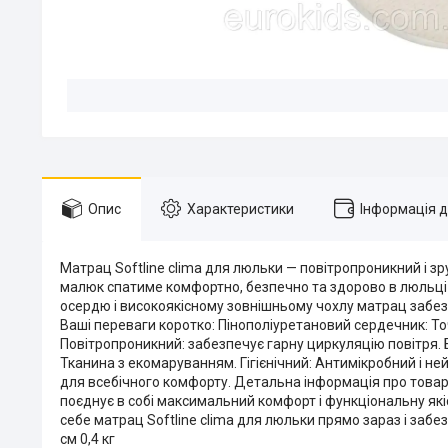
Опис
Характеристики
Інформація 
Матрац Softline clima для люльки — повітропроникний і зр
малюк спатиме комфортно, безпечно та здорово в люльці 
осердю і високоякісному зовнішньому чохлу матрац забез
Ваші переваги коротко: Пінополіуретановий сердечник: Т
Повітропроникний: забезпечує гарну циркуляцію повітря. 
Тканина з екомаруванням. Гігієнічний: Антимікробний і н
для всебічного комфорту. Детальна інформація про товар:
поєднує в собі максимальний комфорт і функціональну які
себе матрац Softline clima для люльки прямо зараз і забе
см 0,4 кг