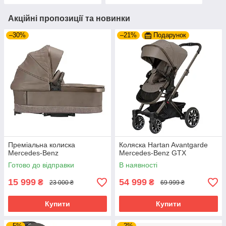
Акційні пропозиції та новинки
–30%
–21%
Подарунок
Преміальна колиска
Коляска Hartan Avantgarde
Mercedes-Benz
Mercedes-Benz GTX
Готово до відправки
В наявності
15 999
54 999
₴
₴
23 000 ₴
69 999 ₴
Купити
Купити
–5%
–2%