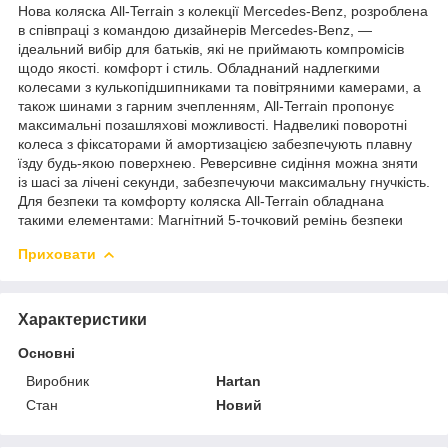
Нова коляска All-Terrain з колекції Mercedes-Benz, розроблена
в співпраці з командою дизайнерів Mercedes-Benz, —
ідеальний вибір для батьків, які не приймають компромісів
щодо якості. комфорт і стиль. Обладнаний надлегкими
колесами з кулькопідшипниками та повітряними камерами, а
також шинами з гарним зчепленням, All-Terrain пропонує
максимальні позашляхові можливості. Надвеликі поворотні
колеса з фіксаторами й амортизацією забезпечують плавну
їзду будь-якою поверхнею. Реверсивне сидіння можна зняти
із шасі за лічені секунди, забезпечуючи максимальну гнучкість.
Для безпеки та комфорту коляска All-Terrain обладнана
такими елементами: Магнітний 5-точковий ремінь безпеки
Приховати
Характеристики
Основні
Виробник
Hartan
Стан
Новий