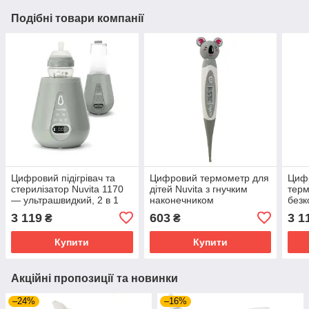
Подібні товари компанії
Цифровий підігрівач та
Цифровий термометр для
Циф
стерилізатор Nuvita 1170
дітей Nuvita з гнучким
терм
— ультрашвидкий, 2 в 1
наконечником
безк
3 119
603
3 1
₴
₴
Купити
Купити
Акційні пропозиції та новинки
–24%
–16%