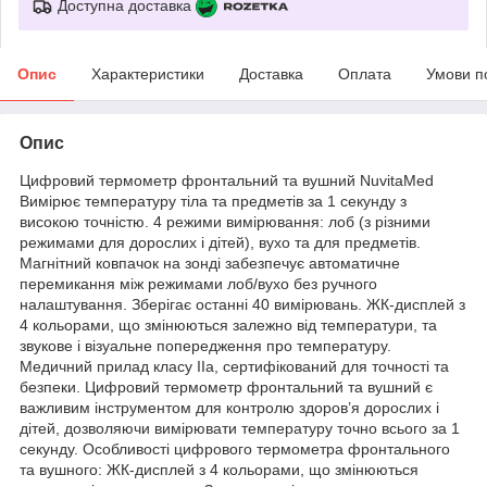
Доступна доставка
Опис
Характеристики
Доставка
Оплата
Умови п
Опис
Цифровий термометр фронтальний та вушний NuvitaMed
Вимірює температуру тіла та предметів за 1 секунду з
високою точністю. 4 режими вимірювання: лоб (з різними
режимами для дорослих і дітей), вухо та для предметів.
Магнітний ковпачок на зонді забезпечує автоматичне
перемикання між режимами лоб/вухо без ручного
налаштування. Зберігає останні 40 вимірювань. ЖК-дисплей з
4 кольорами, що змінюються залежно від температури, та
звукове і візуальне попередження про температуру.
Медичний прилад класу IIa, сертифікований для точності та
безпеки. Цифровий термометр фронтальний та вушний є
важливим інструментом для контролю здоров’я дорослих і
дітей, дозволяючи вимірювати температуру точно всього за 1
секунду. Особливості цифрового термометра фронтального
та вушного: ЖК-дисплей з 4 кольорами, що змінюються