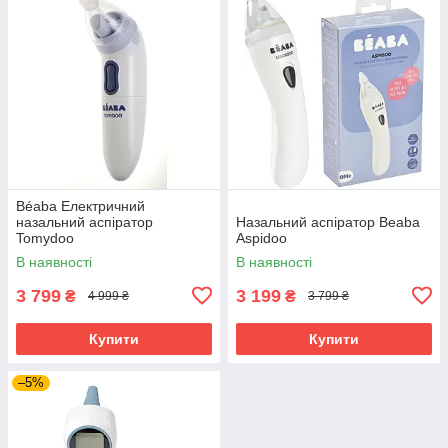
Béaba Електричний
назальний аспіратор
Назальний аспіратор Beaba
Tomydoo
Aspidoo
В наявності
В наявності
3 799
3 199
₴
₴
4 999 ₴
3 799 ₴
Купити
Купити
–5%