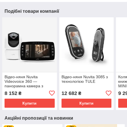
Подібні товари компанії
Відео-няня Nuvita
Відео-няня Nuvita 3085 з
Коля
Videovoice 360 —
технологією TULE
книж
панорамна камера з
MINI
функцією "Говори та
8 152
12 682
9 2
₴
₴
слухай"
Купити
Купити
Акційні пропозиції та новинки