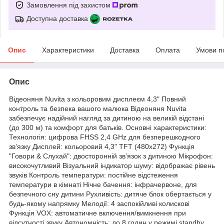
Замовлення під захистом
Доступна доставка
Опис
Характеристики
Доставка
Оплата
Умови п
Опис
Відеоняня Nuvita з кольоровим дисплеєм 4,3" Повний
контроль та безпека вашого малюка Відеоняня Nuvita
забезпечує надійний нагляд за дитиною на великій відстані
(до 300 м) та комфорт для батьків. Основні характеристики:
Технологія: цифрова FHSS 2,4 GHz для безперешкодного
зв’язку Дисплей: кольоровий 4,3" TFT (480x272) Функція
"Говори & Слухай": двосторонній зв’язок з дитиною Мікрофон:
високочутливий Візуальний індикатор шуму: відображає рівень
звуків Контроль температури: постійне відстеження
температури в кімнаті Нічне бачення: інфрачервоне, для
безпечного сну дитини Рухливість: дитяче блок обертається у
будь-якому напрямку Мелодії: 4 заспокійливі колискові
Функція VOX: автоматичне включення/вимкнення при
відсутності звуку Автономність: до 8 годин у режимі standby