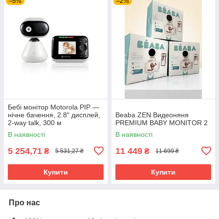
–5%
–2%
Бебі монітор Motorola PIP —
нічне бачення, 2.8" дисплей,
Beaba ZEN Видеоняня
2-way talk, 300 м
PREMIUM BABY MONITOR 2
В наявності
В наявності
5 254,71
11 449
₴
₴
5 531,27 ₴
11 699 ₴
Купити
Купити
Про нас