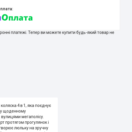
тронні платежі. Тепер ви можете купити будь-який товар не
коляска 4 в 1, яка поєднує
в у щоденному
и вулицями мегаполісу.
рт протягом прогулянок і
етворює люльку на зручну