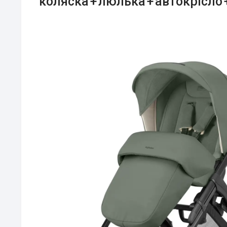
“коляска + люлька + автокрісло 