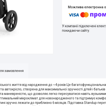
У компанії підключені елек
покидаючи сайту.
для замовлення
 міського життя від народження до ~4 років Це багатофункціональна 
та автокрісло, створена для максимальної зручності дітей і батькі
тю та маневреністю, що дозволяє легко пересуватися навіть вузьким
оптимальний мікроклімат для новонародженого та підтримує комфо
ині зручно лежати до приблизно 6 місяців. Підставка Standup пер