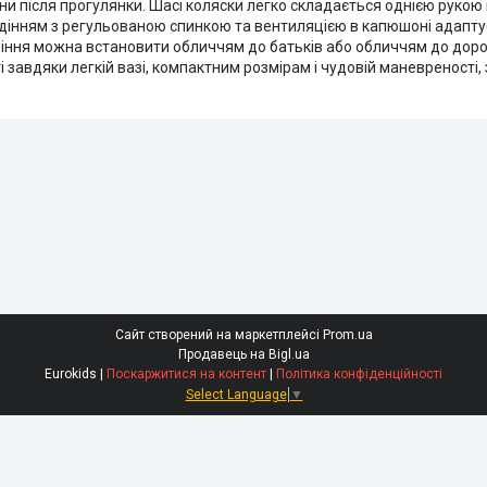
ни після прогулянки. Шасі коляски легко складається однією рукою 
идінням з регульованою спинкою та вентиляцією в капюшоні адапту
идіння можна встановити обличчям до батьків або обличчям до дорог
ті завдяки легкій вазі, компактним розмірам і чудовій маневреності
Сайт створений на маркетплейсі
Prom.ua
Продавець на Bigl.ua
Eurokids |
Поскаржитися на контент
|
Політика конфіденційності
Select Language
▼