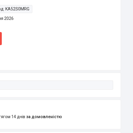
од:
KA52S0MRG
ня 2026
тягом 14 днів
за домовленістю