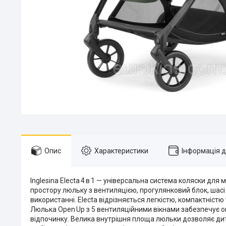
Опис
Характеристики
Інформація 
Inglesina Electa 4 в 1 — універсальна система коляски для
простору люльку з вентиляцією, прогулянковий блок, шасі 
використанні. Electa відрізняється легкістю, компактніс
Люлька Open Up з 5 вентиляційними вікнами забезпечує 
відпочинку. Велика внутрішня площа люльки дозволяє дит