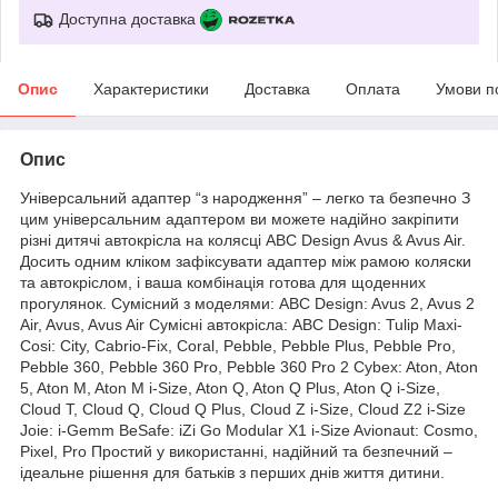
Доступна доставка
Опис
Характеристики
Доставка
Оплата
Умови п
Опис
Універсальний адаптер “з народження” – легко та безпечно З
цим універсальним адаптером ви можете надійно закріпити
різні дитячі автокрісла на колясці ABC Design Avus & Avus Air.
Досить одним кліком зафіксувати адаптер між рамою коляски
та автокріслом, і ваша комбінація готова для щоденних
прогулянок. Сумісний з моделями: ABC Design: Avus 2, Avus 2
Air, Avus, Avus Air Сумісні автокрісла: ABC Design: Tulip Maxi-
Cosi: City, Cabrio-Fix, Coral, Pebble, Pebble Plus, Pebble Pro,
Pebble 360, Pebble 360 Pro, Pebble 360 Pro 2 Cybex: Aton, Aton
5, Aton M, Aton M i-Size, Aton Q, Aton Q Plus, Aton Q i-Size,
Cloud T, Cloud Q, Cloud Q Plus, Cloud Z i-Size, Cloud Z2 i-Size
Joie: i-Gemm BeSafe: iZi Go Modular X1 i-Size Avionaut: Cosmo,
Pixel, Pro Простий у використанні, надійний та безпечний –
ідеальне рішення для батьків з перших днів життя дитини.