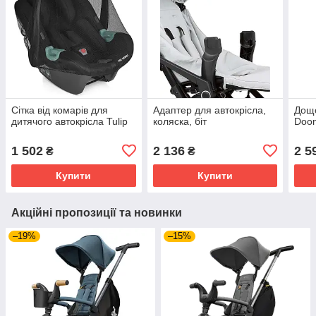
Сітка від комарів для
Адаптер для автокрісла,
Дощо
дитячого автокрісла Tulip
коляска, біт
Doo
1 502
2 136
2 5
₴
₴
Купити
Купити
Акційні пропозиції та новинки
–19%
–15%