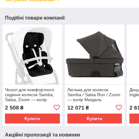
Подібні товари компанії
Чохол для комфортного
Люлька для колясок
Дощо
сидіння колясок Samba,
Samba / Salsa Run / Zoom
Ingl
Salsa, Zoom — колір
— колір Мигдаль
Чорний
2 508
12 071
2 6
₴
₴
Купити
Купити
Акційні пропозиції та новинки