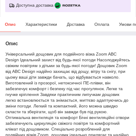
Доступна доставка
Опис
Характеристики
Доставка
Оплата
Умови п
Опис
Універсальний дощовик для подвійного візка Zoom ABC
Design Ідеальний захист від будь-якої погоди Насолоджуйтесь
свіжим повітрям з дітьми за будь-якої погоди! Дощовик Zoom
від ABC Design надійно захищає від дощу, вітру та снігу, при
цьому ваші діти завжди бачать, що відбувається навколо.
Виготовлений із прозорої, нетоксичної ПЕ-плівки, він
забезпечує комфорт і безпеку під час прогулянок. Легке та
гнучке кріплення Завдяки практичним липучкам дощовик
легко встановлюється та знімається, миттєво адаптуючись до
зміни погоди. Легкий та компактний, його можна швидко
скласти та зберігати, щоб він завжди був під рукою.
Оптимальна вентиляція та комфорт Бічні вентиляційні отвори
забезпечують циркуляцію свіжого повітря та комфортний
клімат під дощовиком. Спеціально розроблений для
подвійних візків Zoom, дощовик ідеально прилягає та надійно