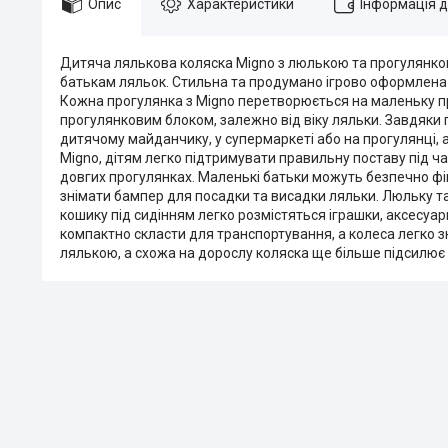
Опис
Характеристики
Інформація 
Дитяча лялькова коляска Migno з люлькою та прогулянко
батькам ляльок. Стильна та продумано ігрово оформлена к
Кожна прогулянка з Migno перетворюється на маленьку п
прогулянковим блоком, залежно від віку ляльки. Завдяки 
дитячому майданчику, у супермаркеті або на прогулянці, 
Migno, дітям легко підтримувати правильну поставу під ч
довгих прогулянках. Маленькі батьки можуть безпечно фік
знімати бампер для посадки та висадки ляльки. Люльку т
кошику під сидінням легко розмістяться іграшки, аксесуар
компактно скласти для транспортування, а колеса легко 
лялькою, а схожа на дорослу коляска ще більше підсилює 