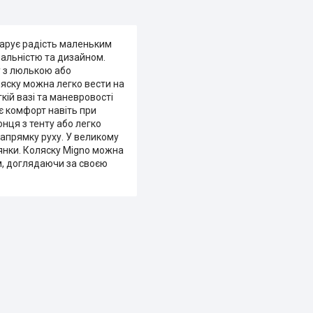
дарує радість маленьким
нальністю та дизайном.
у з люлькою або
ляску можна легко вести на
кій вазі та маневровості
є комфорт навіть при
нця з тенту або легко
апрямку руху. У великому
лянки. Коляску Migno можна
м, доглядаючи за своєю