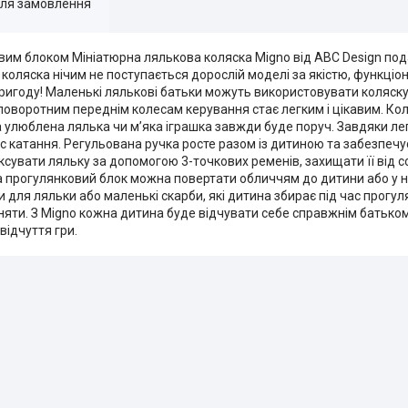
для замовлення
вим блоком Мініатюрна лялькова коляска Migno від ABC Design по
оляска нічим не поступається дорослій моделі за якістю, функціо
ригоду! Маленькі лялькові батьки можуть використовувати коляск
поворотним переднім колесам керування стає легким і цікавим. Ко
а улюблена лялька чи м’яка іграшка завжди буде поруч. Завдяки лег
ас катання. Регульована ручка росте разом із дитиною та забезпечу
сувати ляльку за допомогою 3-точкових ременів, захищати її від со
а прогулянковий блок можна повертати обличчям до дитини або у н
и для ляльки або маленькі скарби, які дитина збирає під час прогу
зняти. З Migno кожна дитина буде відчувати себе справжнім батько
відчуття гри.