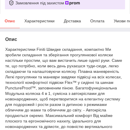
Замовлення під захистом
Опис
Характеристики
Доставка
Оплата
Умови п
Опис
Характеристики Finiti Швидке складання, компактно Ми
зробили складання та зберігання прогулянкової коляски
настільки простим, що вам вистачить лише однієї руки. Саме
те, що потрібно, коли весь день рухаєшся туди-сюди, легко
складаючи та налаштовуючи коляску. Плавна маневреність
Легкі прогулянки та маневри завдяки підвісці на всіх колесах,
технології комфортної підвіски Flex™ у сидінні та шинам
PunctureProof™, заповненим піною. Багатофункціональна
Модульна коляска 4 в 1, сумісна з автокріслами для
новонароджених, щоб перетворитися на елегантну систему
для подорожей і рости разом із дитиною з режимами
обличчям до мами та обличчям до світу. - Автокрісла
продаються окремо. Максимальний комфорт Від майже
плоского та ергономічного нахилу, ідеального для
новонароджених та дрімоти, до повністю вертикального