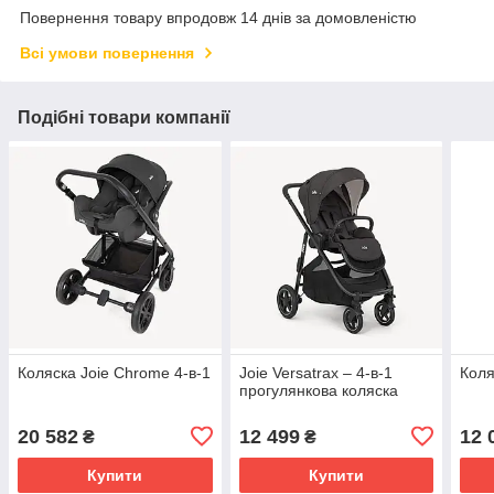
Повернення товару впродовж 14 днів за домовленістю
Всі умови повернення
Подібні товари компанії
Коляска Joie Chrome 4-в-1
Joie Versatrax – 4-в-1
Коля
прогулянкова коляска
20 582
12 499
12 
₴
₴
Купити
Купити