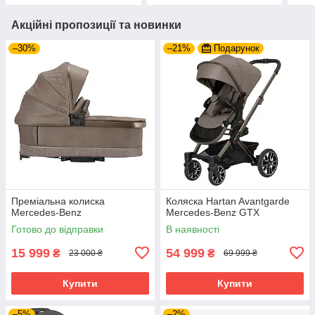
Акційні пропозиції та новинки
–30%
–21%
Подарунок
Преміальна колиска
Коляска Hartan Avantgarde
Mercedes-Benz
Mercedes-Benz GTX
Готово до відправки
В наявності
15 999
54 999
₴
₴
23 000 ₴
69 999 ₴
Купити
Купити
–5%
–2%