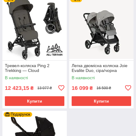
Тревел-коляска Ping 2
Легка двомісна коляска Joie
Trekking — Cloud
Evalite Duo, сіра/чорна
В наявності
В наявності
12 423,15
16 099
₴
₴
13 077 ₴
16 500 ₴
Купити
Купити
Подарунок