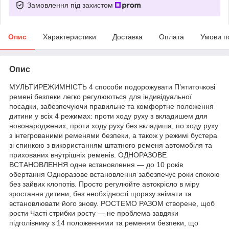
Замовлення під захистом
Опис
Характеристики
Доставка
Оплата
Умови п
Опис
МУЛЬТИРЕЖИМНІСТЬ 4 способи подорожувати П’ятиточкові
ремені безпеки легко регулюються для індивідуальної
посадки, забезпечуючи правильне та комфортне положення
дитини у всіх 4 режимах: проти ходу руху з вкладишем для
новонароджених, проти ходу руху без вкладиша, по ходу руху
з інтегрованими ременями безпеки, а також у режимі бустера
зі спинкою з використанням штатного ременя автомобіля та
прихованих внутрішніх ременів. ОДНОРАЗОВЕ
ВСТАНОВЛЕННЯ одне встановлення — до 10 років
обертання Одноразове встановлення забезпечує роки спокою
без зайвих клопотів. Просто регулюйте автокрісло в міру
зростання дитини, без необхідності щоразу знімати та
встановлювати його знову. РОСТЕМО РАЗОМ створене, щоб
рости Часті стрибки росту — не проблема завдяки
підголівнику з 14 положеннями та ременям безпеки, що