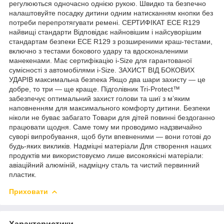
регулюються одночасно однією рукою. Швидко та безпечно
налаштовуйте посадку дитини одним натисканням кнопки без
потреби перепротягувати ремені. СЕРТИФІКАТ ECE R129
найвищі стандарти Відповідає найновішим і найсуворішим
стандартам безпеки ECE R129 з розширеними краш-тестами,
включно з тестами бокового удару та вдосконаленими
манекенами. Має сертифікацію i-Size для гарантованої
сумісності з автомобілями i-Size. ЗАХИСТ ВІД БОКОВИХ
УДАРІВ максимальна безпека Якщо два шари захисту — це
добре, то три — ще краще. Підголівник Tri-Protect™
забезпечує оптимальний захист голови та шиї з м’яким
наповненням для максимального комфорту дитини. Безпеки
ніколи не буває забагато Товари для дітей повинні бездоганно
працювати щодня. Саме тому ми проводимо надзвичайно
суворі випробування, щоб бути впевненими — вони готові до
будь-яких викликів. Надміцні матеріали Для створення наших
продуктів ми використовуємо лише високоякісні матеріали:
авіаційний алюміній, надміцну сталь та чистий первинний
пластик.
Приховати