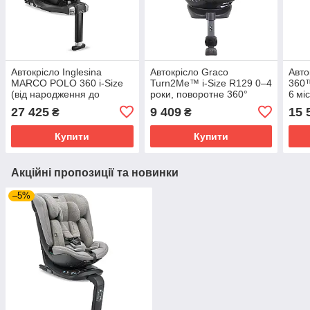
Автокрісло Inglesina
Автокрісло Graco
Авто
MARCO POLO 360 i‑Size
Turn2Me™ i-Size R129 0–4
360™
(від народження до
роки, поворотне 360°
6 міс
~4 років)
27 425
9 409
15 
₴
₴
Купити
Купити
Акційні пропозиції та новинки
–5%