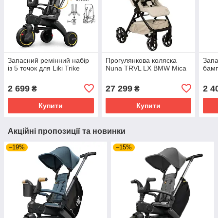
Запасний ремінний набір
Прогулянкова коляска
Запа
із 5 точок для Liki Trike
Nuna TRVL LX BMW Mica
бамп
2 699
27 299
2 4
₴
₴
Купити
Купити
Акційні пропозиції та новинки
–19%
–15%