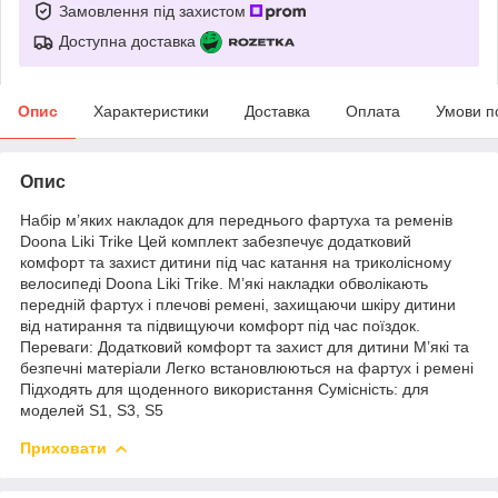
Замовлення під захистом
Доступна доставка
Опис
Характеристики
Доставка
Оплата
Умови п
Опис
Набір м’яких накладок для переднього фартуха та ременів
Doona Liki Trike Цей комплект забезпечує додатковий
комфорт та захист дитини під час катання на триколісному
велосипеді Doona Liki Trike. М’які накладки обволікають
передній фартух і плечові ремені, захищаючи шкіру дитини
від натирання та підвищуючи комфорт під час поїздок.
Переваги: Додатковий комфорт та захист для дитини М’які та
безпечні матеріали Легко встановлюються на фартух і ремені
Підходять для щоденного використання Сумісність: для
моделей S1, S3, S5
Приховати