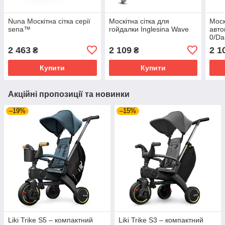
Nuna Москітна сітка серії
Москітна сітка для
Моск
sena™
гойдалки Inglesina Wave
авто
0/Da
2 463
2 109
2 1
₴
₴
Купити
Купити
Акційні пропозиції та новинки
–19%
–15%
Liki Trike S5 – компактний
Liki Trike S3 – компактний