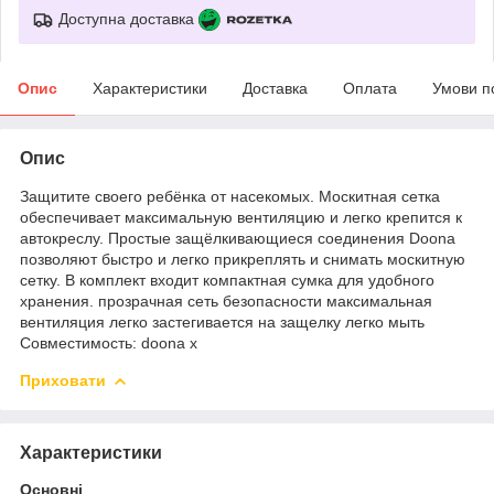
Доступна доставка
Опис
Характеристики
Доставка
Оплата
Умови п
Опис
Защитите своего ребёнка от насекомых. Москитная сетка
обеспечивает максимальную вентиляцию и легко крепится к
автокреслу. Простые защёлкивающиеся соединения Doona
позволяют быстро и легко прикреплять и снимать москитную
сетку. В комплект входит компактная сумка для удобного
хранения. прозрачная сеть безопасности максимальная
вентиляция легко застегивается на защелку легко мыть
Совместимость: doona x
Приховати
Характеристики
Основні