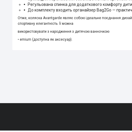
Регульована спинка для додаткового комфорту дити
До комплекту входить органайзер Bag2Go — практичн
Отже, коляска Avantgarde являє собою ідеальне поєднання дизайну,
спортивну елегантність. Її можна
використовувати з народження з дитячою ванночкою
• emium (доступна як аксесуар).