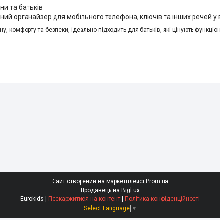
ни та батьків
ий органайзер для мобільного телефона, ключів та інших речей у 
 комфорту та безпеки, ідеально підходить для батьків, які цінують функціона
Сайт створений на маркетплейсі
Prom.ua
Продавець на Bigl.ua
Eurokids |
Поскаржитися на контент
|
Політика конфіденційності
Select Language
▼