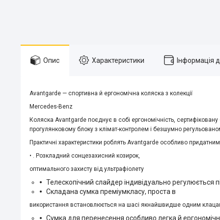
Опис
Характеристики
Інформація 
Avantgarde — спортивна й ергономічна коляска з колекції
Mercedes-Benz
Коляска Avantgarde поєднує в собі ергономічність, сертифікован
прогулянковому блоку з клімат-контролем і безшумно регульован
Практичні характеристики роблять Avantgarde особливо придатни
• . Розкладний сонцезахисний козирок,
оптимального захисту від ультрафіолету
Телескопічний слайдер індивідуально регулюється пі
Складана сумка преміумкласу, проста в
використання встановлюється на шасі якнайшвидше одним клаца
Сумка для перенесення особливо легка й ергономічн