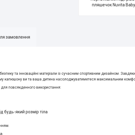
пляшечок Nuvita Bab
для замовлення
у безпеку та інноваційні матеріали із сучасним спортивним дизайном. Завдя
ому капюшону ви та ваша дитина насолоджуватиметеся максимальним комфор
м для повсякденного використання:
д будь-який розмір тіла
нням.
а.