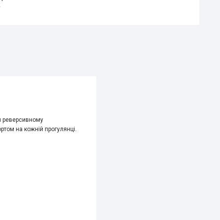
y
ки реверсивному
том на кожній прогулянці.