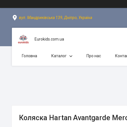
вул. Мандриківська 139, Дніпро, Україна
Eurokids.com.ua
Головна
Каталог
Про нас
Конта
Коляска Hartan Avantgarde Mer