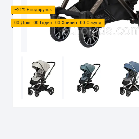
–21%
0
0
Днів
0
0
Годин
0
0
Хвилин
0
0
Секунд