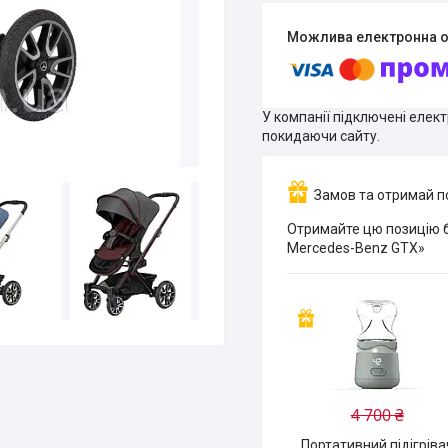
У компанії підключені елек
покидаючи сайту.
Замов та отримай 
Отримайте цю позицію б
Mercedes-Benz GTX»
4 700 ₴
Портативний підігріва