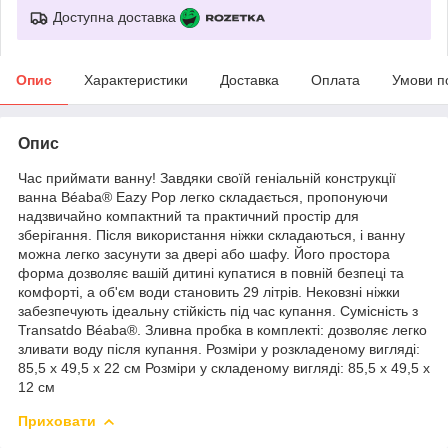
Доступна доставка
Опис
Характеристики
Доставка
Оплата
Умови п
Опис
Час приймати ванну! Завдяки своїй геніальній конструкції
ванна Béaba® Eazy Pop легко складається, пропонуючи
надзвичайно компактний та практичний простір для
зберігання. Після використання ніжки складаються, і ванну
можна легко засунути за двері або шафу. Його простора
форма дозволяє вашій дитині купатися в повній безпеці та
комфорті, а об'єм води становить 29 літрів. Нековзні ніжки
забезпечують ідеальну стійкість під час купання. Сумісність з
Transatdo Béaba®. Зливна пробка в комплекті: дозволяє легко
зливати воду після купання. Розміри у розкладеному вигляді:
85,5 x 49,5 x 22 см Розміри у складеному вигляді: 85,5 x 49,5 x
12 см
Приховати