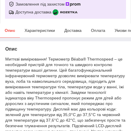
Замовлення під захистом
Доступна доставка
Опис
Характеристики
Доставка
Оплата
Умови п
Опис
Миттєві вимірювання! Термометр Béaba® Thermospeed – це
необхідний пристрій для точного та швидкого контролю
температури вашої дитини. Цей багатофункціональний
інфрачервоний термометр дозволяє вимірювати температуру
вуха, лоба та навколишнього середовища, підходить для
вимірювання температури тіла, температури води у ванні, їжі
або навіть температури у кімнаті. Завдяки технології
індикатора віку Thermospeed пропонує режим для дітей або
дорослих з акустичним сигналом, який попереджає про
підвищену температуру. Дисплей має два кольорові коди:
зелений для температури від 35,0°C до 37,5°C та червоний
для температури від 37,6°C до 42°C, що забезпечує просте та
безпечне тлумачення результатів. Підсвічений LCD-дисплей