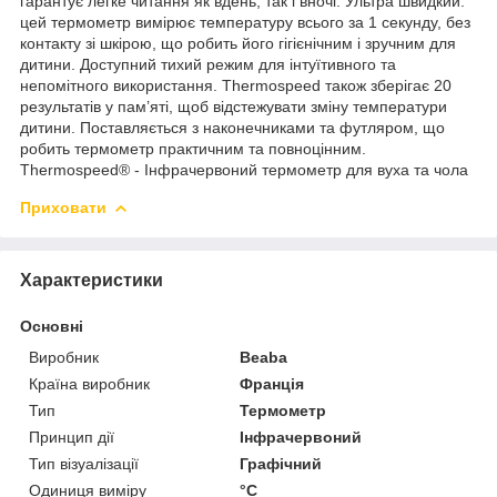
гарантує легке читання як вдень, так і вночі. Ультра швидкий:
цей термометр вимірює температуру всього за 1 секунду, без
контакту зі шкірою, що робить його гігієнічним і зручним для
дитини. Доступний тихий режим для інтуїтивного та
непомітного використання. Thermospeed також зберігає 20
результатів у пам’яті, щоб відстежувати зміну температури
дитини. Поставляється з наконечниками та футляром, що
робить термометр практичним та повноцінним.
Thermospeed® - Інфрачервоний термометр для вуха та чола
Приховати
Характеристики
Основні
Виробник
Beaba
Країна виробник
Франція
Тип
Термометр
Принцип дії
Інфрачервоний
Тип візуалізації
Графічний
Одиниця виміру
°С