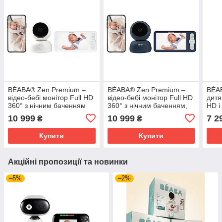
BÉABA® Zen Premium –
BÉABA® Zen Premium –
BÉAB
відео-бебі монітор Full HD
відео-бебі монітор Full HD
дитя
360° з нічним баченням
360° з нічним баченням,
HD і
синій
10 999
10 999
7 2
₴
₴
Купити
Купити
Акційні пропозиції та новинки
–5%
–2%