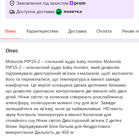
Замовлення під захистом
Доступна доставка
Опис
Характеристики
Доставка
Оплата
Умови п
Опис
Motorola PIP15-2 – стильний аудіо baby monitor Motorola
PIP15-2 – елегантний аудіо baby monitor, який дозволяє
підтримувати двосторонній зв’язок з малюком, щоб заспокоїти
його та переконатися, що температура в кімнаті завжди
комфортна. Ця версія оснащена двома дитячими блоками,
що дозволяє одночасно контролювати дві кімнати або двох
дітей. Нічне світло та колискові створюють розслаблюючу
атмосферу, полегшуючи момент сну для всіх. Завжди
залишайтеся на зв’язку, коли це найважливіше. HD-якість
звуку Контроль температури в кімнаті Колискові для
спокійного сну Нічне світло Двосторонній зв’язок 2 дитячі
блоки Заряджуваний блок батьків для бездротового
використання Дальність до 450 м