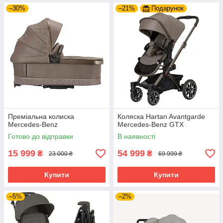
–30%
–21%
Подарунок
Преміальна колиска
Коляска Hartan Avantgarde
Mercedes-Benz
Mercedes-Benz GTX
Готово до відправки
В наявності
15 999
54 999
₴
₴
23 000 ₴
69 999 ₴
Купити
Купити
–5%
–2%