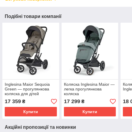
Подібні товари компанії
Inglesina Maior Sequoia
Коляска Inglesina Maior —
Коля
Green — прогулянкова
легка прогулянкова
Ingl
коляска для дітей
коляска
17 359
17 299
18 
₴
₴
Купити
Купити
Акційні пропозиції та новинки