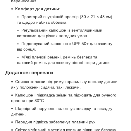
перенесення.
Комфорт для дитини:
Просторий внутрішній простір (30 × 21 × 48 см)
та щедро набита оббивка.
Регульований капюшон із вентиляційними
вставками для різних погодних умов.
Подовжуваний капюшон з UPF 50+ для захисту
від сонця.
М’які плечові ремені, ремінь безпеки та
паховий ремінь для захисту ніжної шкіри дитини.
Додаткові переваги
Спинка коляски підтримує правильну поставу дитини
як у положенні сидячи, так і лежачи.
Капюшон і підкладка знімні та підходять для ручного
прання при 30°C.
Шарнірний поручень полегшує посадку та висадку
дитини.
Передня підвіска забезпечує плавний рух.
Світловідбивний матеріал корзини підвищує безпеку