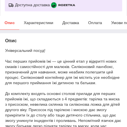
Доступна доставка
Опис
Характеристики
Доставка
Оплата
Умови п
Опис
Універсальний посуд!
Час перших прийомів їжі — це цінний етап у відкритті нових
смаків і самостійності для малюків. Силіконовий ланчбокс,
призначений для навчання, може неабияк полегшити цей
процес. Силіконовий контейнер для їжі містить усе необхідне
для першого приймання їжі дитиною та батькам.
До комплекту входять основні столові прилади для перших
прийомів їжі, що складаються з 4 предметів: тарілка та миска
з присоском, невелика склянка та силіконова ложка для дітей
другого віку. Присосок під тарілкою і мискою дає змогу
прикріпити їх до столу або тацю дитячого стільчика, що дає
змогу уникнути інцидентів і проливань. Непомітний язичок дає
змогу батькам легко підняти тарілку та миску, коли час