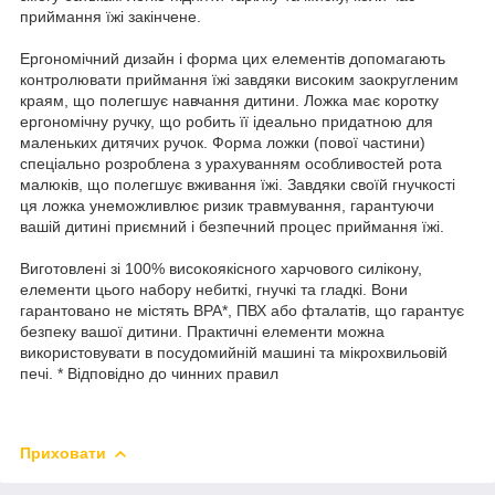
приймання їжі закінчене.
Ергономічний дизайн і форма цих елементів допомагають
контролювати приймання їжі завдяки високим заокругленим
краям, що полегшує навчання дитини. Ложка має коротку
ергономічну ручку, що робить її ідеально придатною для
маленьких дитячих ручок. Форма ложки (пової частини)
спеціально розроблена з урахуванням особливостей рота
малюків, що полегшує вживання їжі. Завдяки своїй гнучкості
ця ложка унеможливлює ризик травмування, гарантуючи
вашій дитині приємний і безпечний процес приймання їжі.
Виготовлені зі 100% високоякісного харчового силікону,
елементи цього набору небиткі, гнучкі та гладкі. Вони
гарантовано не містять BPA*, ПВХ або фталатів, що гарантує
безпеку вашої дитини. Практичні елементи можна
використовувати в посудомийній машині та мікрохвильовій
печі. * Відповідно до чинних правил
Приховати