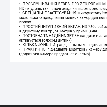
ПРОСЛУШИВАННЯ BEBE VIDEO ZEN PREMIUM 2 в 1
HD як удень, так і вночі завдяки інфрачервоному
СПЕЦІАЛЬНЕ ЗАСТОСУВАННЯ: використовуйте спе
можливістю приєднання кількох камер для повного
Nomad.
ПРОСТИЙ ІНТУЇТИВНИЙ ЕКРАН: HD 720p забезпеч
відкритому повітрі, 50 метрів у приміщенні.
ПОСТОВНА ТА НАДІЙНА ЗВ'ЯЗЬ завдяки виявленн
активується голосом дитини).
КІЛЬКА ФУНКЦІЙ: рація, термометр і датчик воло
ПРАКТИЧНО: під'єднайте додаткову камеру для
(додаткова камера продається окремо).