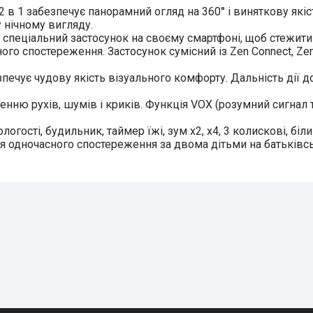
 забезпечує панорамний огляд на 360° і виняткову якіс
 нічному вигляду.
ціальний застосунок на своєму смартфоні, щоб стежити з
 спостереження. Застосунок сумісний із Zen Connect, Zen N
ує чудову якість візуального комфорту. Дальність дії до
ю рухів, шумів і криків. Функція VOX (розумний сигнал 
гості, будильник, таймер їжі, зум x2, x4, 3 колискові, біл
 одночасного спостереження за двома дітьми на батьківс