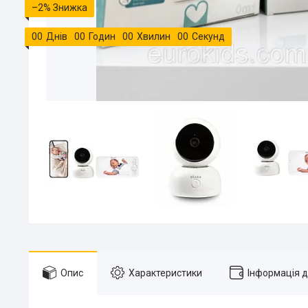
–2%
0
0
Днів
0
0
Годин
0
0
Хвилин
0
0
Секунд
Опис
Характеристики
Інформація 