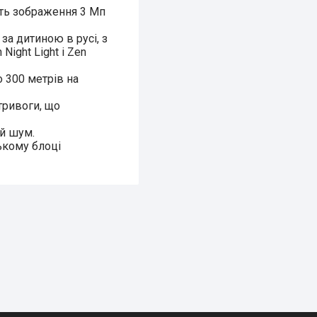
ть зображення 3 Мп
а дитиною в русі, з
ight Light і Zen
 300 метрів на
тривоги, що
ий шум.
ькому блоці