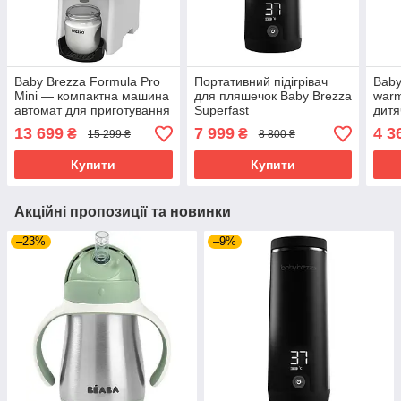
Baby Brezza Formula Pro
Портативний підігрівач
Baby
Mini — компактна машина
для пляшечок Baby Brezza
warm
автомат для приготування
Superfast
дитя
суміші
13 699
7 999
4 3
₴
₴
15 299 ₴
8 800 ₴
Купити
Купити
Акційні пропозиції та новинки
–23%
–9%