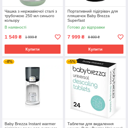
Чашка з нержавіючої сталі з
Портативний підігрівач для
трубочкою 250 мл синього
пляшечок Baby Brezza
кольору
Superfast
В наявності
Готово до відправки
1 549
7 999
₴
₴
1 999 ₴
8 800 ₴
Купити
Купити
–8%
–5%
Baby Brezza Instant warmer
Таблетки для видалення