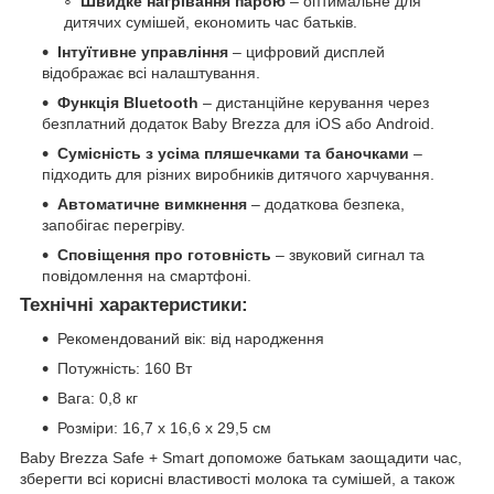
Швидке нагрівання парою
– оптимальне для
дитячих сумішей, економить час батьків.
Інтуїтивне управління
– цифровий дисплей
відображає всі налаштування.
Функція Bluetooth
– дистанційне керування через
безплатний додаток Baby Brezza для iOS або Android.
Сумісність з усіма пляшечками та баночками
–
підходить для різних виробників дитячого харчування.
Автоматичне вимкнення
– додаткова безпека,
запобігає перегріву.
Сповіщення про готовність
– звуковий сигнал та
повідомлення на смартфоні.
Технічні характеристики:
Рекомендований вік: від народження
Потужність: 160 Вт
Вага: 0,8 кг
Розміри: 16,7 x 16,6 x 29,5 см
Baby Brezza Safe + Smart допоможе батькам заощадити час,
зберегти всі корисні властивості молока та сумішей, а також