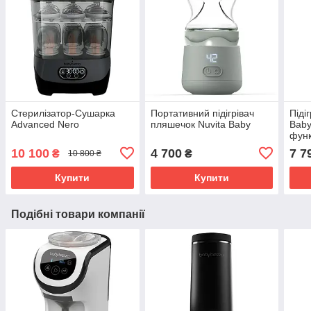
Стерилізатор-Сушарка
Портативний підігрівач
Піді
Advanced Nero
пляшечок Nuvita Baby
Baby
функ
10 100
4 700
7 7
₴
₴
10 800 ₴
Купити
Купити
Подібні товари компанії